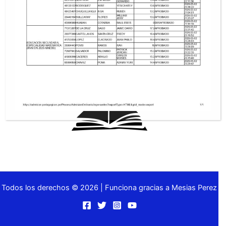
CONTACTO
Calle Real N° 121 – Huancayo – Junín
Todos los derechos © 2026 | Funciona gracias a Mesias Perez