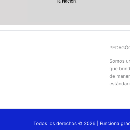
la Nación.
PEDAGÓG
Somos un
que brin
de manera
estándare
Todos los derechos © 2026 | Funciona grac