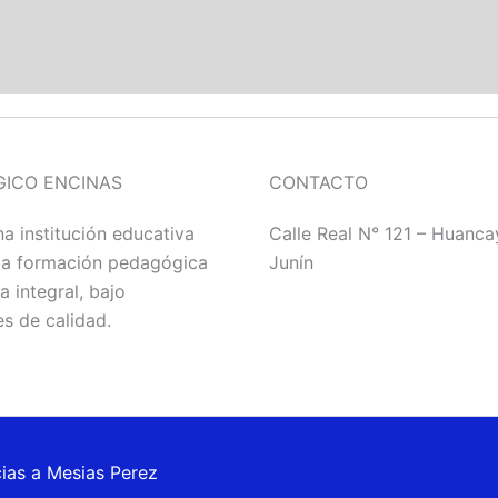
ICO ENCINAS
CONTACTO
a institución educativa
Calle Real N° 121 – Huanca
da formación pedagógica
Junín
 integral, bajo
s de calidad.
ias a Mesias Perez